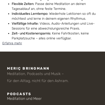
Flexible Zeiten:
Passe deine Meditation an deinen
Tagesablauf an, ohne feste Termine.
Individuelles Lerntempo:
Wiederhole Lektionen so oft du
möchtest und lerne in deinem eigenen Rhythmus.
Vielfältige Inhalte:
Videos, Audio-Anleitungen und Live-
Sessions für eine abwechslungsreiche Praxis.
Zeit- und Kostenersparnis:
Keine Fahrtkosten, keine
Parkplatzsuche – alles online verfügbar.
Erfahre mehr
MERIÇ BRINGMANN
Meditation, Podcasts und Musik –
für den Alltag, nicht für den Ashram.
PODCASTS
Meditation und Meer