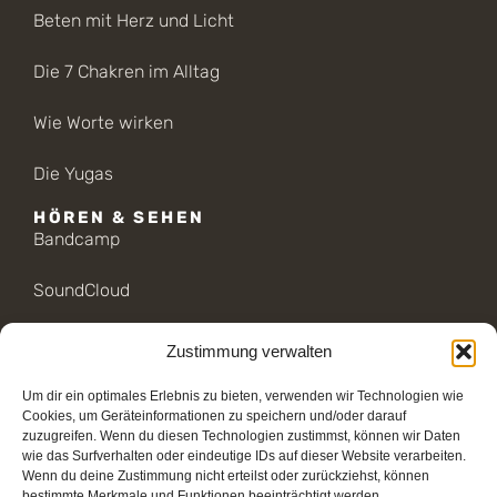
Beten mit Herz und Licht
Die 7 Chakren im Alltag
Wie Worte wirken
Die Yugas
HÖREN & SEHEN
Bandcamp
SoundCloud
Insight Timer
Zustimmung verwalten
YouTube
Um dir ein optimales Erlebnis zu bieten, verwenden wir Technologien wie
Cookies, um Geräteinformationen zu speichern und/oder darauf
ANANDA CENTER
zuzugreifen. Wenn du diesen Technologien zustimmst, können wir Daten
Ananda Köln
wie das Surfverhalten oder eindeutige IDs auf dieser Website verarbeiten.
Wenn du deine Zustimmung nicht erteilst oder zurückziehst, können
bestimmte Merkmale und Funktionen beeinträchtigt werden.