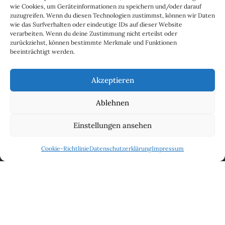
Die Yugas
wie Cookies, um Geräteinformationen zu speichern und/oder darauf
zuzugreifen. Wenn du diesen Technologien zustimmst, können wir Daten
HÖREN & SEHEN
wie das Surfverhalten oder eindeutige IDs auf dieser Website
Bandcamp
verarbeiten. Wenn du deine Zustimmung nicht erteilst oder
zurückziehst, können bestimmte Merkmale und Funktionen
beeinträchtigt werden.
SoundCloud
Insight Timer
Akzeptieren
YouTube
Ablehnen
ANANDA CENTER
Einstellungen ansehen
Ananda Köln
Cookie-Richtlinie
Datenschutzerklärung
Impressum
Kalender
Meditationskurs
Spenden