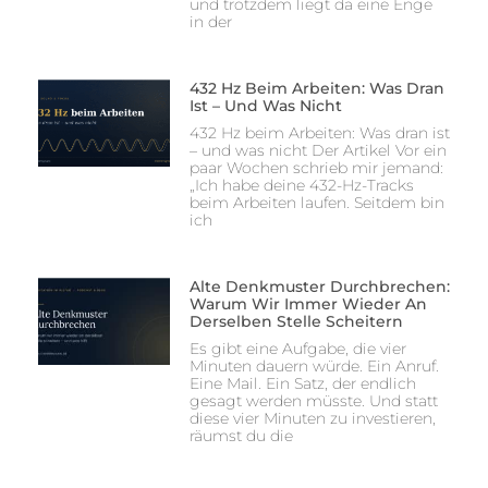
und trotzdem liegt da eine Enge
in der
432 Hz Beim Arbeiten: Was Dran
Ist – Und Was Nicht
432 Hz beim Arbeiten: Was dran ist
– und was nicht Der Artikel Vor ein
paar Wochen schrieb mir jemand:
„Ich habe deine 432-Hz-Tracks
beim Arbeiten laufen. Seitdem bin
ich
Alte Denkmuster Durchbrechen:
Warum Wir Immer Wieder An
Derselben Stelle Scheitern
Es gibt eine Aufgabe, die vier
Minuten dauern würde. Ein Anruf.
Eine Mail. Ein Satz, der endlich
gesagt werden müsste. Und statt
diese vier Minuten zu investieren,
räumst du die