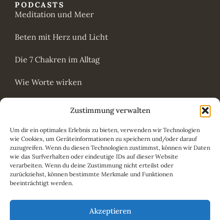
PODCASTS
Meditation und Meer
Beten mit Herz und Licht
Die 7 Chakren im Alltag
Wie Worte wirken
Die Yugas
Zustimmung verwalten
HÖREN & SEHEN
Um dir ein optimales Erlebnis zu bieten, verwenden wir Technologien
Bandcamp
wie Cookies, um Geräteinformationen zu speichern und/oder darauf
zuzugreifen. Wenn du diesen Technologien zustimmst, können wir Daten
SoundCloud
wie das Surfverhalten oder eindeutige IDs auf dieser Website
verarbeiten. Wenn du deine Zustimmung nicht erteilst oder
zurückziehst, können bestimmte Merkmale und Funktionen
Insight Timer
beeinträchtigt werden.
YouTube
Akzeptieren