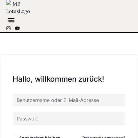
SPIRITUELLES COUNSELING
Hallo, willkommen zurück!
Angemeldet bleiben