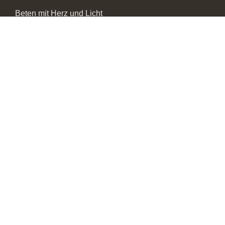
Beten mit Herz und Licht
Die 7 Chakren im Alltag
Wie Worte wirken
Die Yugas
HÖREN & SEHEN
Bandcamp
SoundCloud
Insight Timer
YouTube
ANANDA CENTER
Ananda Köln